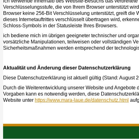
ich verwende innerhalb des Website-Besuchs das verbreitete 
Verschlüsselungsstufe, die von Ihrem Browser unterstützt wird
Browser keine 256-Bit Verschlüsselung unterstützt, greift die
dieses Internetauftrittes verschlüsselt übertragen wird, erk
Schloss-Symbols in der Statusleiste Ihres Browsers.
ich bediene mich im übrigen geeigneter technischer und orga
vorsätzliche Manipulationen, teilweisen oder vollständigen Ve
Sicherheitsmaßnahmen werden entsprechend der technologisc
Aktualität und Änderung dieser Datenschutzerklärung
Diese Datenschutzerklärung ist aktuell gültig (Stand: August 2
Durch die Weiterentwicklung unserer Website und Angebote d
Vorgaben kann es notwendig werden, diese Datenschutzerkläru
Website unter
https://www.mara-laue.de/datenschutz.html
aufg
Navigation
überspringen