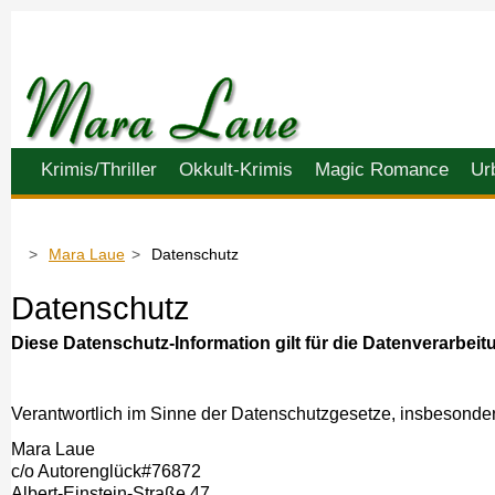
Navigation
Krimis/Thriller
Okkult-Krimis
Magic Romance
Ur
überspringen
Mara Laue
Datenschutz
Datenschutz
Diese Datenschutz-Information gilt für die Datenverarbei
Verantwortlich im Sinne der Datenschutzgesetze, insbeson
Mara Laue
c/o Autorenglück#76872
Albert-Einstein-Straße 47