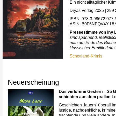
Ein nicht alltäglicher K
Dryas Verlag 2025
|
299 
ISBN: ‎978-3-98672-077-3
ASIN: ‎B0F6NPQV4Y Ι 8,
Pressestimme von Iny 
sind spannend, realistisc
man am Ende des Buches 
klassischer Ermittlerkrimi
Schottland-Krimis
Neuerscheinung
Das verlorene Gestern – 35 G
schichten aus dem prallen L
Geschichten „lauern“ überall i
lustige, nachdenkliche, kriminel
trachtende und viele andere. I