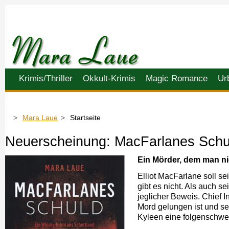
Navigation
Krimis/Thriller
Okkult-Krimis
Magic Romance
Ur
überspringen
Mara Laue
Startseite
Neuerscheinung: MacFarlanes Schu
Ein Mörder, dem man ni
Elliot MacFarlane soll s
gibt es nicht. Als auch s
jeglicher Beweis. Chief I
Mord gelungen ist und se
Kyleen eine folgenschwer