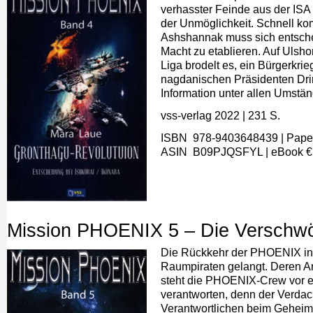
verhasster Feinde aus der ISA „
der Unmöglichkeit. Schnell ko
Ashshannak muss sich entschei
Macht zu etablieren. Auf Ulsho
Liga brodelt es, ein Bürgerkri
nagdanischen Präsidenten Drin
Information unter allen Umstä
vss-verlag 2022
| 231
S.
ISBN ‎ 978-9403648439
| Pape
A
SIN
‎
B09PJQSFYL
|
eBook
€
Mission PHOENIX 5 – Die Verschw
Die Rückkehr der PHOENIX in 
Raumpiraten gelangt. Deren An
steht die PHOENIX-Crew vor ei
verantworten, denn der Verdac
Verantwortlichen beim Geheim