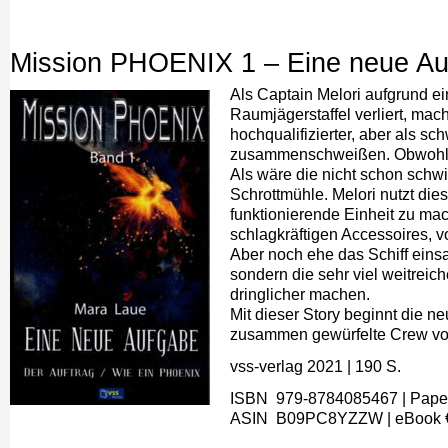
Mission PHOENIX 1 – Eine neue A
Als Captain Melori aufgrund e
Raumjägerstaffel verliert, mac
hochqualifizierter, aber als sc
zusammenschweißen. Obwohl Mel
Als wäre die nicht schon schw
Schrottmühle. Melori nutzt di
funktionierende Einheit zu mac
schlagkräftigen Accessoires, v
Aber noch ehe das Schiff einsat
sondern die sehr viel weitre
dringlicher machen.
Mit dieser Story beginnt die n
zusammen gewürfelte Crew von 
vss-verlag 2021
|
190 S.
ISBN ‎ 979-8784085467
| Pape
A
SIN ‎
B09PC8YZZW
| eBook 