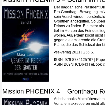
Der nagdanische Präsident Drin
Pro-Gronthagu-Bewegung im We
sein Verschwinden persönlich
Grontheh angegriffen. So über
Drinos zu finden. Ein mehr als
tief im Herzen des Feindes lie
wollen. Außerdem kocht nicht
gegen die amtierende die Gron
Pläne, die das Schicksal der 
vss-verlag 2021
| 236
S.
ISBN ‎ 979-8784125767
| Pape
A
SIN
B09NHCD643
|
eBook
€
Mission PHOENIX 4 – Gronthagu-Re
Ashshannaks Machtübernahme ver
Vor allem akzeptieren nicht al