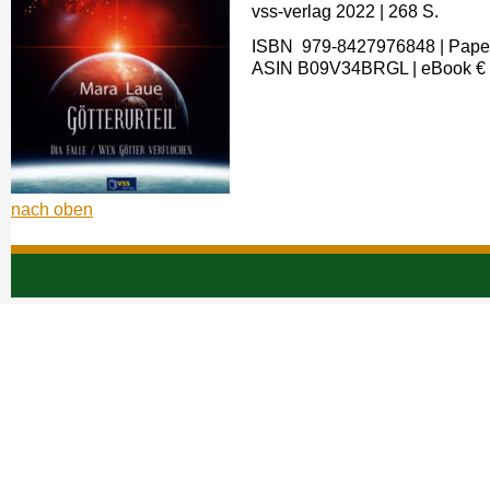
vss-verlag 2022
| 268
S.
ISBN ‎ 979-8427976848
| Pape
A
SIN
B09V34BRGL
|
eBook
€ 
nach oben
Navigation
überspringen