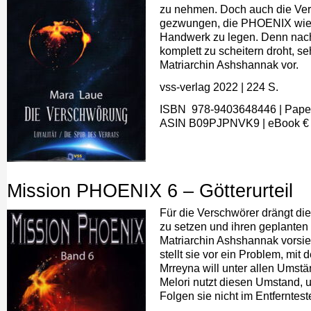
zu nehmen. Doch auch die Verr
gezwungen, die PHOENIX wiede
Handwerk zu legen. Denn nach
komplett zu scheitern droht, 
Matriarchin Ashshannak vor.
vss-verlag 2022
| 224
S.
ISBN ‎ 978-9403648446
| Pape
A
SIN
B09PJPNVK9
|
eBook
€ 
Mission PHOENIX 6 – Götterurteil
Für die Verschwörer drängt die 
zu setzen und ihren geplanten
Matriarchin Ashshannak vorsieh
stellt sie vor ein Problem, mi
Mrreyna will unter allen Umst
Melori nutzt diesen Umstand, um
Folgen sie nicht im Entferntest