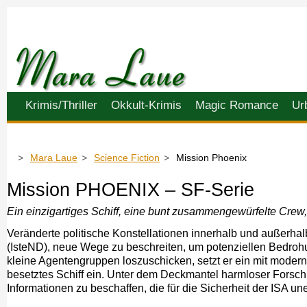
Navigation
Krimis/Thriller
Okkult-Krimis
Magic Romance
Ur
überspringen
Mara Laue
Science Fiction
Mission Phoenix
Mission PHOENIX – SF-Serie
Ein einzigartiges Schiff, eine bunt zusammengewürfelte Crew,
Veränderte politische Konstellationen innerhalb und außerhalb 
(IsteND), neue Wege zu beschreiten, um poten
ziellen Bedroh
kleine Agentengruppen loszuschicken, setzt er ein mit moder
besetztes Schiff ein. Unter dem Deck
mantel harmloser Forsc
Informationen zu beschaffen, die für die Sicherheit der ISA un