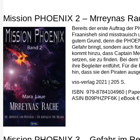
Mission PHOENIX 2 – Mrreynas Ra
Bereits der erste Auftrag der 
Fraanisheh sind misstrauisch
gutem Grund, denn die PHOENIX
Gefahr bringt, sondern auch fü
kommt hinzu, dass Captain Melo
setzen, sie zu finden. Bei de
ihre Begleiter entführt. Für d
hin, dass sie den Piraten ausg
vss-verlag 2021
| 205
S.
ISBN ‎ 979-8784104960
| Pape
A
SIN
B09PHZPF6K
|
eBook
€
Mission PHOENIX 3 – Gefahr im Re