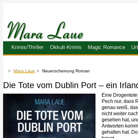
Navigation
Krimis/Thriller
Okkult-Krimis
Magic Romance
Ur
überspringen
Mara Laue
Neuerscheinung Roman
Die Tote vom Dublin Port – ein Irlan
Eine Drogentote 
Pech nur, dass R
genau weiß, dass
nicht weiter na
gesehen hat, und
Antworten kommt,
gehalten hat. Do