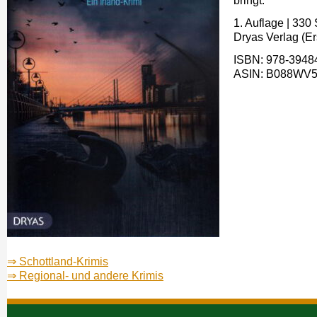
bringt.
1. Auflage | 330 
Dryas Verlag (E
ISBN: 978-39484
ASIN: B088WV5B
⇒ Schottland-Krimis
⇒ Regional- und andere Krimis
Navigation