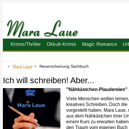
Navigation
Krimis/Thriller
Okkult-Krimis
Magic Romance
Ur
überspringen
Mara Laue
Neuerscheinung Sachbuch
Ich will schreiben! Aber...
"Nähkästchen-Plaudereien"
Viele Menschen wollen lernen
kreatives Schreiben. Doch die 
vorgestellt haben. Mara Laue, 
aus dem Nähkästchen ihrer Unt
einem Kurs zu erwarten haben. 
den Traum vom eigenen Buch zu